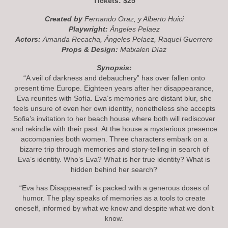
Tickets: $25
Created by
Fernando Oraz, y Alberto Huici
Playwright:
Ángeles Pelaez
Actors:
Amanda Recacha, Ángeles Pelaez, Raquel Guerrero
Props & Design:
Matxalen Díaz
Synopsis:
“A veil of darkness and debauchery” has over fallen onto
present time Europe. Eighteen years after her disappearance,
Eva reunites with Sofía. Eva’s memories are distant blur, she
feels unsure of even her own identity, nonetheless she accepts
Sofia’s invitation to her beach house where both will rediscover
and rekindle with their past. At the house a mysterious presence
accompanies both women. Three characters embark on a
bizarre trip through memories and story-telling in search of
Eva’s identity. Who’s Eva? What is her true identity? What is
hidden behind her search?
“Eva has Disappeared” is packed with a generous doses of
humor. The play speaks of memories as a tools to create
oneself, informed by what we know and despite what we don’t
know.