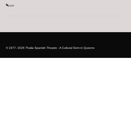
past
© 1977- 2026 Thalia Spanish Theatre - A Cultural Gem in Queens