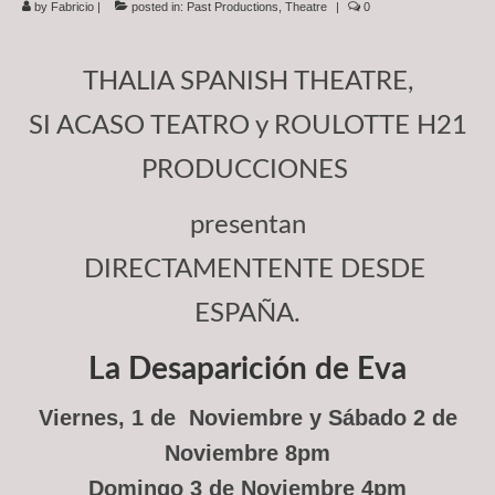
by
Fabricio
|
posted in:
Past Productions
,
Theatre
|
0
Subscriptions
About
THALIA SPANISH THEATRE,
News
SI ACASO TEATRO y ROULOTTE H21
In Memoriam
PRODUCCIONES
presentan
DIRECTAMENTENTE DESDE
ESPAÑA.
La Desaparición de Eva
Viernes, 1 de Noviembre y Sábado 2 de
Noviembre 8pm
Domingo 3 de Noviembre 4pm