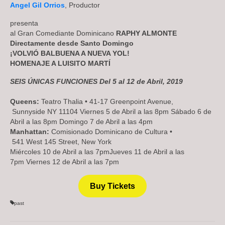
Subscriptions
Angel Gil Orrios
, Productor
presenta
About
al Gran Comediante Dominicano
RAPHY ALMONTE
Directamente desde Santo Domingo
News
¡VOLVIÓ BALBUENA A NUEVA YOL!
HOMENAJE A LUISITO MARTÍ
In Memoriam
SEIS ÚNICAS FUNCIONES Del 5 al 12 de Abril, 2019
Queens:
Teatro Thalia • 41-17 Greenpoint Avenue,
Sunnyside NY 11104 Viernes 5 de Abril a las 8pm Sábado 6 de
Abril a las 8pm Domingo 7 de Abril a las 4pm
Manhattan:
Comisionado Dominicano de Cultura •
541 West 145 Street, New York
Miércoles 10 de Abril a las 7pmJueves 11 de Abril a las
7pm Viernes 12 de Abril a las 7pm
Buy Tickets
past