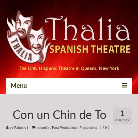
The Only Hispanic Theatre in Queens, New York
Menu
Home
Con un Chin de To
1
Tickets
APR 2019
by
Productions
Fabricio
|
posted in:
Past Productions
,
Productions
|
0